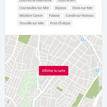
Douvres-la-Délivrande
Ouistreham
Courseulles-sur-Mer
Bayeux
Dives-sur-Mer
Mézidon-Canon
Falaise
Condé-sur-Noireau
Trouville-sur-Mer
Pont-l'Évêque
Afficher la carte