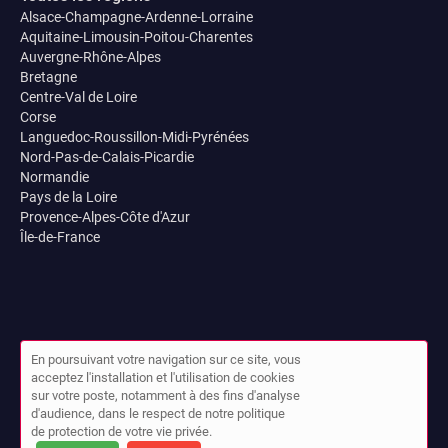
Alsace-Champagne-Ardenne-Lorraine
Aquitaine-Limousin-Poitou-Charentes
Auvergne-Rhône-Alpes
Bretagne
Centre-Val de Loire
Corse
Languedoc-Roussillon-Midi-Pyrénées
Nord-Pas-de-Calais-Picardie
Normandie
Pays de la Loire
Provence-Alpes-Côte d'Azur
Île-de-France
En poursuivant votre navigation sur ce site, vous
acceptez l'installation et l'utilisation de cookies
sur votre poste, notamment à des fins d'analyse
© Bonjour Magnétiseur 2026 |
Plan du site
|
Mon compte
|
d'audience, dans le respect de notre politique
Contact
de protection de votre vie privée.