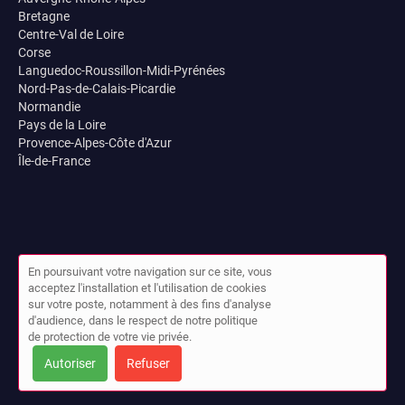
Bretagne
Centre-Val de Loire
Corse
Languedoc-Roussillon-Midi-Pyrénées
Nord-Pas-de-Calais-Picardie
Normandie
Pays de la Loire
Provence-Alpes-Côte d'Azur
Île-de-France
En poursuivant votre navigation sur ce site, vous
acceptez l'installation et l'utilisation de cookies
sur votre poste, notamment à des fins d'analyse
© Bonjour Magnétiseur 2026 |
Plan du site
|
Mon compte
|
d'audience, dans le respect de notre politique
Contact
de protection de votre vie privée.
Conditions générales d'utilisation
|
Mentions légales
|
Cookies
Autoriser
Refuser
Cet annuaire a été créé avec ❤ par
Simplébo Annuaire