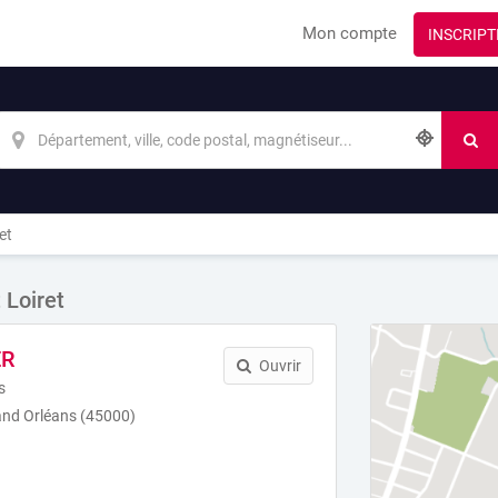
Mon compte
INSCRIPT
et
 Loiret
ER
Ouvrir
s
and Orléans (45000)