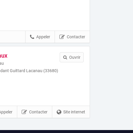
Appeler
Contacter
aux
Ouvrir
au
udant Guittard Lacanau (33680)
Appeler
Contacter
Site internet