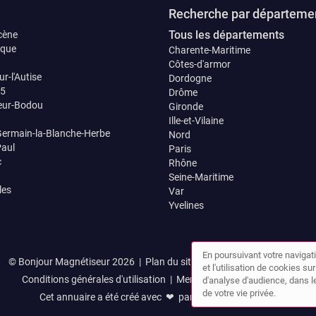
Recherche par départeme
Tous les départements
cène
que
Charente-Maritime
Côtes-d'armor
ur-l'Autise
Dordogne
15
Drôme
eur-Bodou
Gironde
Ille-et-Vilaine
Germain-la-Blanche-Herbe
Nord
Paul
Paris
c
Rhône
Seine-Maritime
les
Var
Yvelines
En poursuivant votre navigati
© Bonjour Magnétiseur 2026 |
Plan du site
|
Mon compte
|
Contact
et l'utilisation de cookies s
Conditions générales d'utilisation
|
Mentions légales
|
Cookies
d'analyse d'audience, dans le
de votre vie privée.
Cet annuaire a été créé avec ❤ par
Simplébo Annuaire