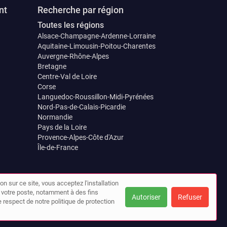
nt
Recherche par région
Toutes les régions
Alsace-Champagne-Ardenne-Lorraine
Aquitaine-Limousin-Poitou-Charentes
Auvergne-Rhône-Alpes
Bretagne
Centre-Val de Loire
Corse
Languedoc-Roussillon-Midi-Pyrénées
Nord-Pas-de-Calais-Picardie
Normandie
Pays de la Loire
Provence-Alpes-Côte d'Azur
Île-de-France
on sur ce site, vous acceptez l'installation
ur votre poste, notamment à des fins
Autoriser
Refuser
 respect de notre politique de protection