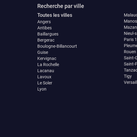
Recherche par ville
Toutes les villes
Malau
Manos
Angers
Mazan
Antibes
Nieul-s
Baillargues
Paris 
Bergerac
Pleum
Boulogne-Billancourt
Rouen
Guise
Saint-
Kervignac
Saint-
La Rochelle
Tanza
Lacanau
Tigy
Lavoux
Versail
Le Soler
Lyon