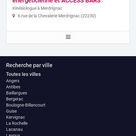
énergéticienne et ACCESS BARS
Kinésiologue à Merdrignac
6 rue de la Chevalerie Merdrignac (22230)
Recherche par ville
Toutes les villes
Angers
Antibes
Baillargues
Bergerac
Boulogne-Billancourt
Guise
Kervignac
La Rochelle
Lacanau
Lavoux